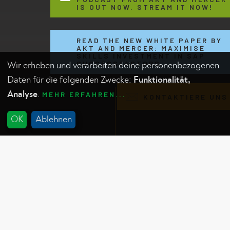
IS OUT NOW. STREAM IT NOW!
READ THE NEW WHITE PAPER BY
AKT AND MERCER: MAXIMISE
SKILLS INVESTMENT IN SAP
SUCCESSFACTORS
Wir erheben und verarbeiten deine personenbezogenen
Daten für die folgenden Zwecke:
Funktionalität,
Analyse
.
MEHR ERFAHREN...
Email us with comments
KONTAKTIERE UNS
questions or feedback
x
OK
Ablehnen
HR Excellence